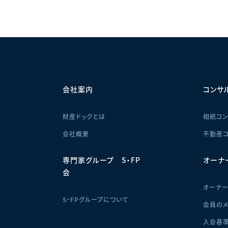
せ
会社案内
コンサ
財産ドックとは
相続コン
会社概要
不動産コ
専門家グループ S・FP
オーナ
会
オーナ
S・FPグループについて
会員のメ
入会基準