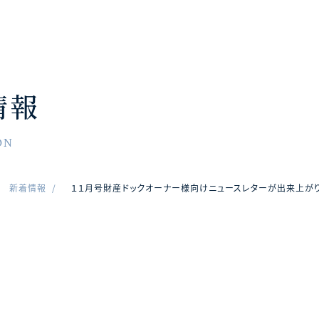
情報
ON
新着情報
１１月号財産ドックオーナー様向けニュースレターが出来上がり