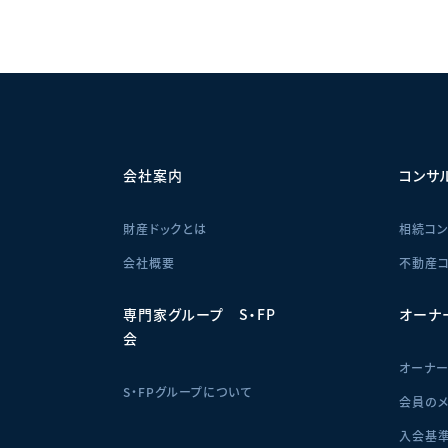
せ
会社案内
コンサ
財産ドックとは
相続コン
会社概要
不動産コ
専門家グループ S・FP
オーナ
会
オーナ
S・FPグループについて
会員のメ
入会基準