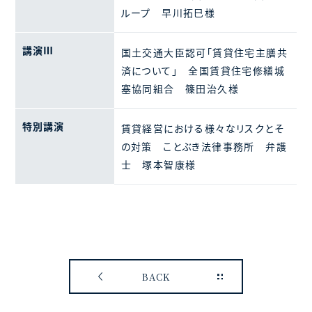
ループ 早川拓巳様
講演Ⅲ
国土交通大臣認可「賃貸住宅主膳共
済について」 全国賃貸住宅修繕城
塞協同組合 篠田治久様
特別講演
賃貸経営における様々なリスクとそ
の対策 ことぶき法律事務所 弁護
士 塚本智康様
BACK